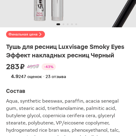
Финальная цена
Тушь для ресниц Luxvisage Smoky Eyes
Эффект накладных ресниц Черный
283 ₽
499 ₽
-43%
4.9
247 оценок · 23 отзыва
Состав
Aqua, synthetic beeswax, paraffin, acacia senegal
gum, stearic acid, triethanolamine, palmitic acid,
butylene glycol, copernicia cerifera cera, glyceryl
stearate, polybutene, VP/eicosene copolymer,
hydrogenated rice bran wax, phenoxyethanol, talc,