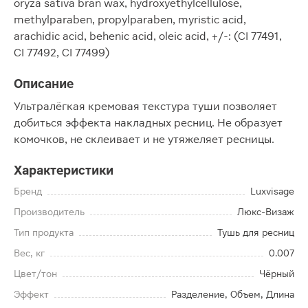
oryza sativa bran wax, hydroxyethylcellulose,
methylparaben, propylparaben, myristic acid,
arachidic acid, behenic acid, oleic acid, +/-: (CI 77491,
CI 77492, CI 77499)
Описание
Ультралёгкая кремовая текстура туши позволяет
добиться эффекта накладных ресниц. Не образует
комочков, не склеивает и не утяжеляет ресницы.
Характеристики
Бренд
Luxvisage
Производитель
Люкс-Визаж
Тип продукта
Тушь для ресниц
Вес, кг
0.007
Цвет/тон
Чёрный
Эффект
Разделение, Объем, Длина