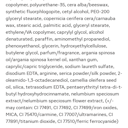
copolymer, polyurethane-35, cera alba/beeswax,
synthetic fluorphlogopite, cetyl alcohol, PEG-200
glyceryl stearate, copernicia cerifera cera/carnauba
wax, stearic acid, palmitic acid, glyceryl stearate,
ethylene/VA copolymer, caprylyl glycol, alcohol
denaturated, paraffin, aminomethyl propanediol,
phenoxyethanol, glycerin, hydroxyethylcellulose,
butylene glycol, parfum/fragrance, argania spinosa
oil/argania spinosa kernel oil, xanthan gum,
caprylic/capric triglyceride, sodium laureth sulfate,
disodium EDTA, arginine, serica powder/silk powder, 2-
oleamido-1,3-octadecanediol, camellia oleifera seed
oil, silica, tetrasodium EDTA, pentaerythrityl tetra-di-t-
butyl hydroxyhydrocinnamate, nelumbium speciosum
extract/nelumbium speciosum flower extract, (+/-
may contain: CI 77491, CI 77492, CI 77499/iron oxides,
MICA, CI 75470/carmine, CI 77007/ultramarines, CI
77891/titanium dioxide, CI 77510/ferric ferrocyanide)