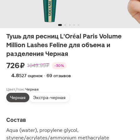
Тушь для ресниц L’Oréal Paris Volume
Million Lashes Feline для объема и
разделения Черная
726 ₽
1049.99 ₽
-30%
4.8
527 оценок · 69 отзывов
Цвет/тон:
Черная
Черная
Экстра-черная
Состав
Aqua (water), propylene glycol,
styrene/acrylates/ammonium methacrylate