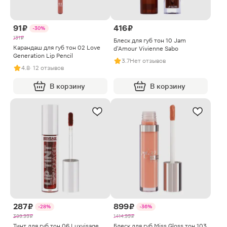
91 ₽
416 ₽
-30%
131 ₽
Блеск для губ тон 10 Jam
Карандаш для губ тон 02 Love
d'Amour Vivienne Sabo
Generation Lip Pencil
3.7
Нет отзывов
4.8
· 12 отзывов
В корзину
В корзину
287 ₽
899 ₽
-28%
-36%
399.99 ₽
1414.99 ₽
Тинт для губ тон 06 Luxvisage
Блеск для губ Miss Gloss тон 103