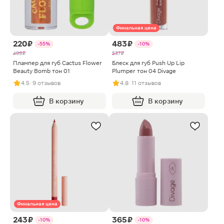
Финальная цена
220 ₽
483 ₽
-55%
-10%
499 ₽
537 ₽
Плампер для губ Cactus Flower
Блеск для губ Push Up Lip
Beauty Bomb тон 01
Plumper тон 04 Divage
4.5
· 9 отзывов
4.8
· 11 отзывов
В корзину
В корзину
Финальная цена
243 ₽
365 ₽
-10%
-10%