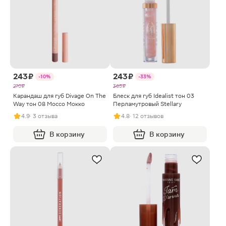
243 ₽
243 ₽
-10%
-33%
270 ₽
365 ₽
Карандаш для губ Divage On The
Блеск для губ Idealist тон 03
Way тон 08 Mocco Мокко
Перламутровый Stellary
4.9
· 3 отзыва
4.8
· 12 отзывов
В корзину
В корзину