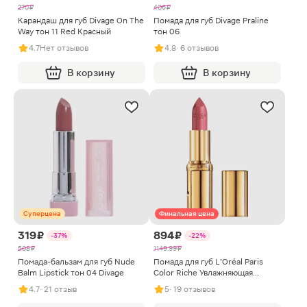
270 ₽
406 ₽
Карандаш для губ Divage On The
Помада для губ Divage Praline
Way тон 11 Red Красный
тон 06
4.7
Нет отзывов
4.8
· 6 отзывов
В корзину
В корзину
Суперцена
Финальная цена
319 ₽
894 ₽
-37%
-22%
508 ₽
1149.99 ₽
Помада-бальзам для губ Nude
Помада для губ L’Oréal Paris
Balm Lipstick тон 04 Divage
Color Riche Увлажняющая
оттенок 302 Розовый лес
4.7
· 21 отзыв
5
· 19 отзывов