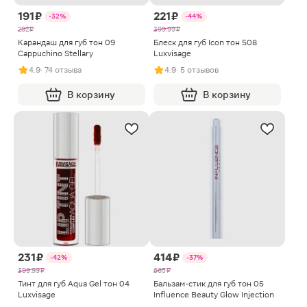
191 ₽
221 ₽
-32%
-44%
282 ₽
399.99 ₽
Карандаш для губ тон 09
Блеск для губ Icon тон 508
Cappuchino Stellary
Luxvisage
4.9
· 74 отзыва
4.9
· 5 отзывов
В корзину
В корзину
231 ₽
414 ₽
-42%
-37%
399.99 ₽
665 ₽
Тинт для губ Aqua Gel тон 04
Бальзам-стик для губ тон 05
Luxvisage
Influence Beauty Glow Injection