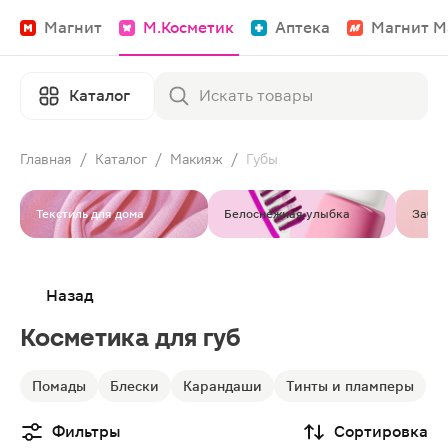
Магнит
М.Косметик
Аптека
Магнит М
Каталог
Главная
/
Каталог
/
Макияж
/
Губы
Текстиль для дома
Белоснежная улыбка
Забот
Назад
Косметика для губ
Помады
Блески
Карандаши
Тинты и пламперы
Фильтры
Сортировка