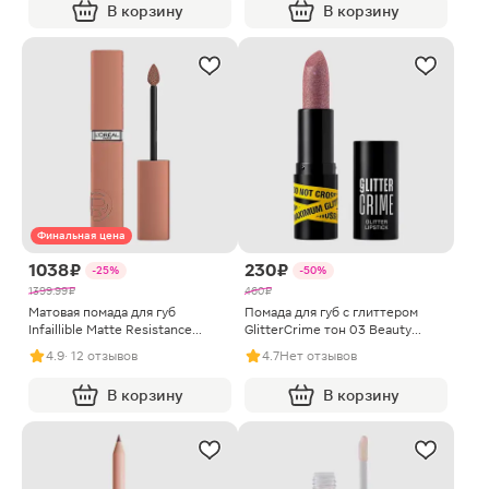
В корзину
В корзину
Финальная цена
1038 ₽
230 ₽
-25%
-50%
1399.99 ₽
460 ₽
Матовая помада для губ
Помада для губ с глиттером
Infaillible Matte Resistance
GlitterCrime тон 03 Beauty
жидкая тон 105 L’Oréal Paris
Bomb
4.9
· 12 отзывов
4.7
Нет отзывов
В корзину
В корзину