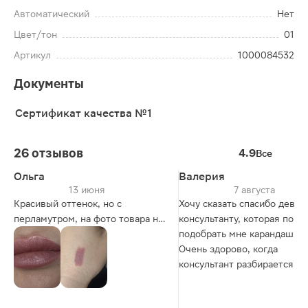
Автоматический
Нет
Цвет/тон
01
Артикул
1000084532
Документы
Сертификат качества №1
26 отзывов
4.9
Все
Ольга
Валерия
13 июня
7 августа
Красивый оттенок, но с
Хочу сказать спасибо девуш
перламутром, на фото товара не
консультанту, которая помо
видно этой особенности.
подобрать мне карандаш для
Очень здорово, когда
консультант разбирается в
косметических продуктах и
понимает вопросы покупате