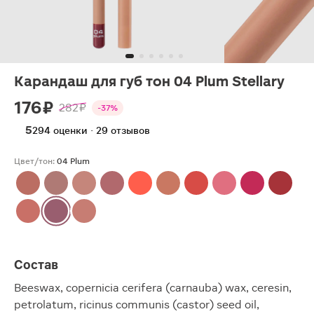
Карандаш для губ тон 04 Plum Stellary
176 ₽
282 ₽
-37%
5
294 оценки · 29 отзывов
Цвет/тон:
04 Plum
Состав
Beeswax, copernicia cerifera (carnauba) wax, ceresin,
petrolatum, ricinus communis (castor) seed oil,