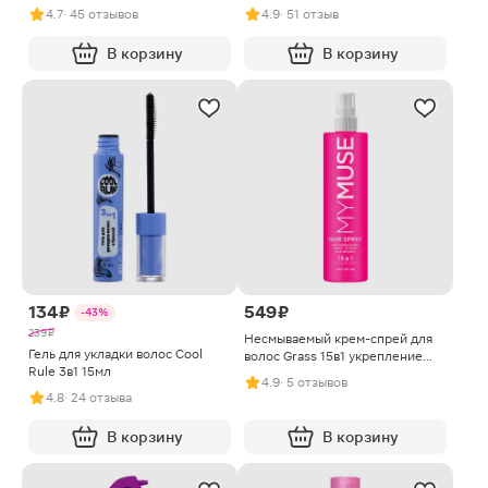
Прелесть Био 250мл
Мегафиксация 5 150мл
4.7
· 45 отзывов
4.9
· 51 отзыв
В корзину
В корзину
134 ₽
549 ₽
-43%
239 ₽
Несмываемый крем-спрей для
Гель для укладки волос Cool
волос Grass 15в1 укрепление
Rule 3в1 15мл
блеск
4.9
· 5 отзывов
4.8
· 24 отзыва
В корзину
В корзину