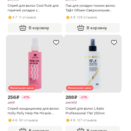
Cпрей для волос Cool Rule для
Лак для укладки тонких волос
горячей укладки с
Тафт Объем Сверхсильная
термозащитой 150мл
фиксация 225мл
4.7
· 11 отзывов
4.9
· 129 отзывов
В корзину
В корзину
Финальная цена
Финальная цена
256 ₽
288 ₽
-47%
-27%
489 ₽
399.99 ₽
Спрей-кондиционер для волос
Спрей для волос Likato
Holly Polly Help Me Miracle
Professional 17в1 250мл
несмываемый 15в1 200мл
4.6
· 50 отзывов
4.9
· 127 отзывов
В корзину
В корзину