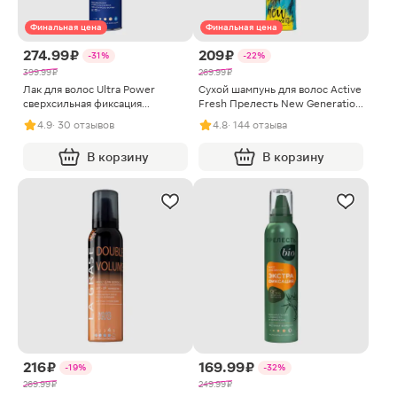
Финальная цена
Финальная цена
274.99 ₽
209 ₽
-31%
-22%
399.99 ₽
269.99 ₽
Лак для волос Ultra Power
Сухой шампунь для волос Active
сверхсильная фиксация
Fresh Прелесть New Generation
Прелесть Pro 300мл
200мл
4.9
· 30 отзывов
4.8
· 144 отзыва
В корзину
В корзину
216 ₽
169.99 ₽
-19%
-32%
269.99 ₽
249.99 ₽