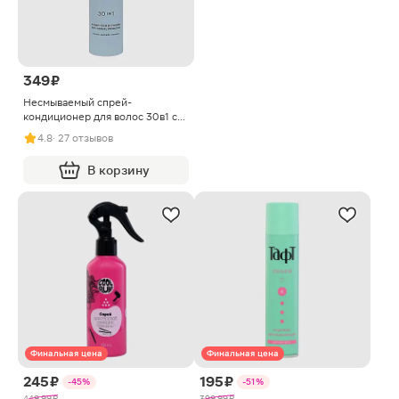
349 ₽
Несмываемый спрей-
кондиционер для волос 30в1 с
термозащитой Elsi Professional
4.8
· 27 отзывов
250мл
В корзину
Финальная цена
Финальная цена
245 ₽
195 ₽
-45%
-51%
449.99 ₽
399.99 ₽