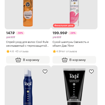
Финальная цена
147 ₽
199.99 ₽
-38%
-28%
239.99 ₽
279.99 ₽
Спрей-уход для волос Cool Rule
Сухой шампунь Свежесть и
несмываемый с термозащитой
объем Дав 75мл
150мл
4.6
· 43 отзыва
4.9
Нет отзывов
В корзину
В корзину