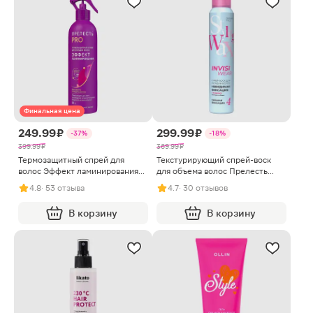
Финальная цена
249.99 ₽
299.99 ₽
-37%
-18%
399.99 ₽
369.99 ₽
Термозащитный спрей для
Текстурирующий спрей-воск
волос Эффект ламинирования
для объема волос Прелесть
Прелесть Pro 225мл
Professional 200мл
4.8
· 53 отзыва
4.7
· 30 отзывов
В корзину
В корзину