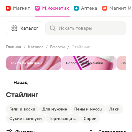
Магнит
М.Косметик
Аптека
Магнит М
Каталог
Главная
/
Каталог
/
Волосы
/
Стайлинг
Текстиль для дома
Белоснежная улыбка
Забот
Назад
Стайлинг
Гели и воски
Для мужчин
Пены и муссы
Лаки
Сухие шампуни
Термозащита
Спреи
Фильтры
Сортировка