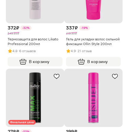
372 ₽
337 ₽
-32%
-19%
549.99 ₽
419.99 ₽
Термозащита для волос Likato
Гель для укладки волос сильной
Professional 200мл
фиксации Ollin Style 200мл
4.8
· 6 отзывов
4.9
· 21 отзыв
В корзину
В корзину
Финальная цена
278 ₽
199 ₽
-53%