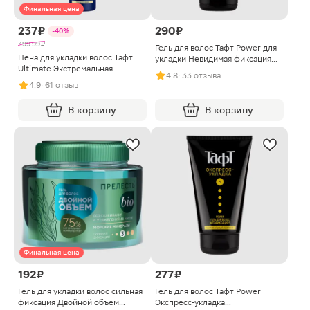
Финальная цена
237 ₽
290 ₽
-40%
399.99 ₽
Гель для волос Тафт Power для
Пена для укладки волос Тафт
укладки Невидимая фиксация
Ultimate Экстремальная
мегафиксация 5 150мл
4.8
· 33 отзыва
фиксация 150мл
4.9
· 61 отзыв
В корзину
В корзину
Финальная цена
192 ₽
277 ₽
Гель для укладки волос сильная
Гель для волос Тафт Power
фиксация Двойной объем
Экспресс-укладка