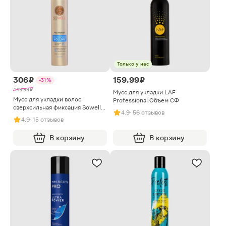
Только у нас
306 ₽
159.99 ₽
-31%
449.99 ₽
Мусс для укладки LAF
Мусс для укладки волос
Professional Объем СФ
сверхсильная фиксация Sowell
4.9
· 56 отзывов
Wonder Volume 200мл
4.9
· 15 отзывов
В корзину
В корзину