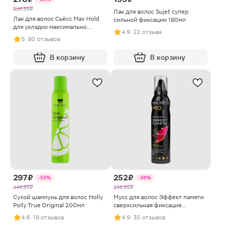
599.99 ₽
Лак для волос Sujet супер
Лак для волос Сьёсс Max Hold
сильной фиксации 180мл
для укладки максимально
4.9
· 22 отзыва
сильная фиксация 400мл
5
· 80 отзывов
В корзину
В корзину
297 ₽
252 ₽
-33%
-36%
449.99 ₽
399.99 ₽
Сухой шампунь для волос Holly
Мусс для волос Эффект памяти
Polly True Original 200мл
сверхсильная фиксация
Прелесть Pro 160мл
4.6
· 19 отзывов
4.9
· 35 отзывов