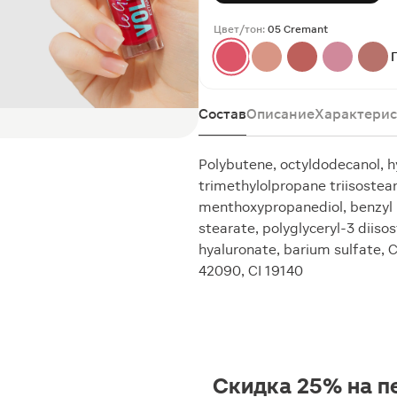
Цвет/тон:
05 Сremant
Состав
Описание
Характерис
Polybutene, octyldodecanol, hy
trimethylolpropane triisoste
menthoxypropanediol, benzyl n
stearate, polyglyceryl-3 diiso
hyaluronate, barium sulfate, CI
42090, CI 19140
Скидка 25% на п