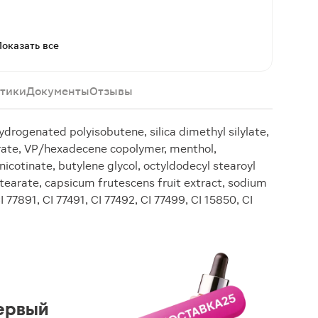
Показать все
тики
Документы
Отзывы
drogenated polyisobutene, silica dimethyl silylate,
arate, VP/hexadecene copolymer, menthol,
icotinate, butylene glycol, octyldodecyl stearoyl
stearate, capsicum frutescens fruit extract, sodium
 77891, CI 77491, CI 77492, CI 77499, CI 15850, CI
ервый