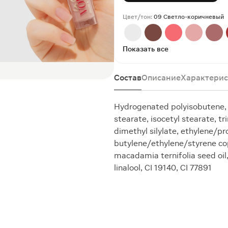
Цвет/тон:
09 Светло-коричневый
Показать все
Состав
Описание
Характерис
Hydrogenated polyisobutene, 
stearate, isocetyl stearate, tri
dimethyl silylate, ethylene/p
butylene/ethylene/styrene cop
macadamia ternifolia seed oil,
linalool, CI 19140, CI 77891