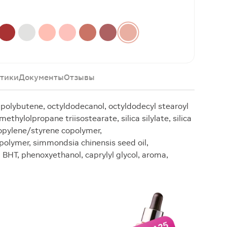
тики
Документы
Отзывы
polybutene, octyldodecanol, octyldodecyl stearoyl
methylolpropane triisostearate, silica silylate, silica
ropylene/styrene copolymer,
olymer, simmondsia chinensis seed oil,
 BHT, phenoxyethanol, caprylyl glycol, aroma,