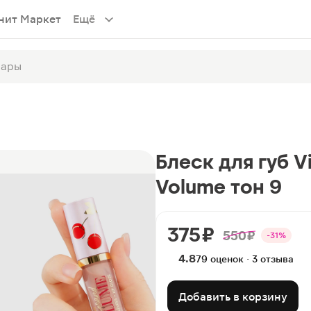
нит Маркет
Ещё
Блеск для губ V
Volume тон 9
375 ₽
550 ₽
-31%
4.8
79 оценок · 3 отзыва
Добавить в корзину