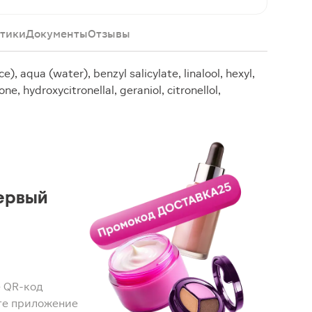
тики
Документы
Отзывы
), aqua (water), benzyl salicylate, linalool, hexyl,
e, hydroxycitronellal, geraniol, citronellol,
ервый
 QR-код
те приложение