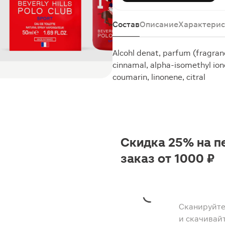
Состав
Описание
Характерис
Alcohl denat, parfum (fragrance
cinnamal, alpha-isomethyl ionon
coumarin, linonene, citral
Скидка 25% на п
заказ от 1000 ₽
Сканируйте
и скачивай