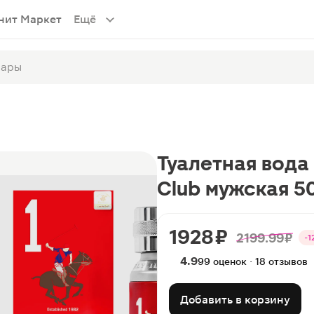
нит Маркет
Ещё
Туалетная вода S
Club мужская 5
1928 ₽
2199.99 ₽
-1
4.9
99 оценок · 18 отзывов
Добавить в корзину