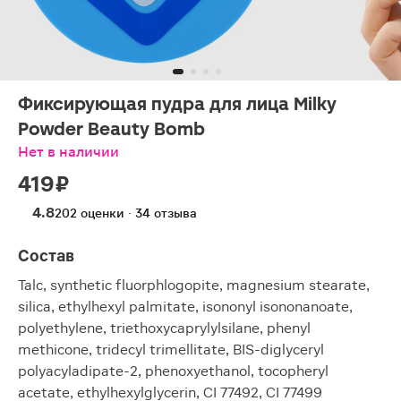
Фиксирующая пудра для лица Milky
Powder Beauty Bomb
Нет в наличии
419 ₽
4.8
202 оценки · 34 отзыва
Состав
Talc, synthetic fluorphlogopite, magnesium stearate,
silica, ethylhexyl palmitate, isononyl isononanoate,
polyethylene, triethoxycaprylylsilane, phenyl
methicone, tridecyl trimellitate, BIS-diglyceryl
polyacyladipate-2, phenoxyethanol, tocopheryl
acetate, ethylhexylglycerin, CI 77492, CI 77499