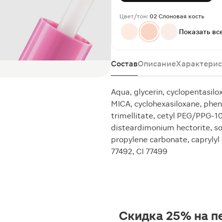
Цвет/тон:
02 Слоновая кость
Показать вс
Состав
Описание
Характерис
Aqua, glycerin, cyclopentasil
MICA, cyclohexasiloxane, pheny
trimellitate, cetyl PEG/PPG-1
disteardimonium hectorite, s
propylene carbonate, caprylyl g
77492, CI 77499
Скидка 25% на п