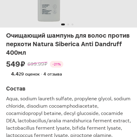
Очищающий шампунь для волос против
перхоти Natura Siberica Anti Dandruff
400мл
549 ₽
699.99 ₽
-21%
4.4
29 оценок · 4 отзыва
Состав
Aqua, sodium laureth sulfate, propylene glycol, sodium
chloride, disodium cocoamphodiacetate,
cocamidopropyl betaine, decyl glucoside, cocamide
DEA, lactobacillus/aralia mandshurica ferment extract,
lactobacillus ferment lysate, bifida ferment lysate,
lactococcus ferment lysate, piroctone olamine,