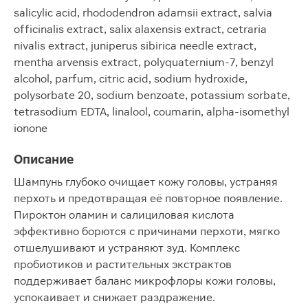
salicylic acid, rhododendron adamsii extract, salvia
officinalis extract, salix alaxensis extract, cetraria
nivalis extract, juniperus sibirica needle extract,
mentha arvensis extract, polyquaternium-7, benzyl
alcohol, parfum, citric acid, sodium hydroxide,
polysorbate 20, sodium benzoate, potassium sorbate,
tetrasodium EDTA, linalool, coumarin, alpha-isomethyl
ionone
Описание
Шампунь глубоко очищает кожу головы, устраняя
перхоть и предотвращая её повторное появление.
Пироктон оламин и салициловая кислота
эффективно борются с причинами перхоти, мягко
отшелушивают и устраняют зуд. Комплекс
пробиотиков и растительных экстрактов
поддерживает баланс микрофлоры кожи головы,
успокаивает и снижает раздражение.