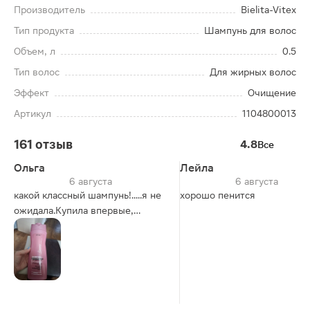
Производитель
Bielita-Vitex
Тип продукта
Шампунь для волос
Объем, л
0.5
Тип волос
Для жирных волос
Эффект
Очищение
Артикул
1104800013
161 отзыв
4.8
Все
Ольга
Лейла
6 августа
6 августа
какой классный шампунь!.....я не
хорошо пенится
ожидала.Купила впервые,
т.к.доверяю белорусскому
производству. Шампунь
экономичный,густой, хорошо
вспенивается и очищает кожу
головы,+ запах вкусного
парфюма, текстура приятная. В