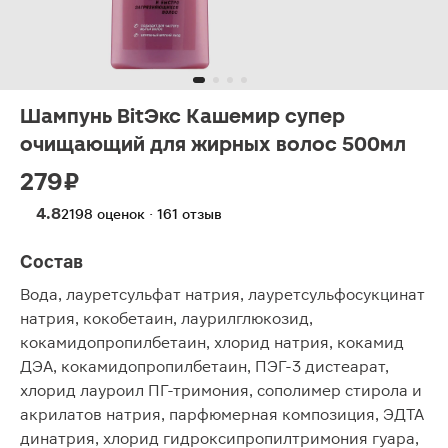
Шампунь BitЭкс Кашемир супер
очищающий для жирных волос 500мл
279 ₽
4.8
2198 оценок · 161 отзыв
Состав
Вода, лауретсульфат натрия, лауретсульфосукцинат
натрия, кокобетаин, лаурилглюкозид,
кокамидопропилбетаин, хлорид натрия, кокамид
ДЭА, кокамидопропилбетаин, ПЭГ-3 дистеарат,
хлорид лауроил ПГ-тримония, сополимер стирола и
акрилатов натрия, парфюмерная композиция, ЭДТА
динатрия, хлорид гидроксипропилтримония гуара,