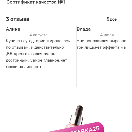
Сертификат качества №1
3 отзыва
5
Все
Алина
Влада
4 августа
4 июля
Купила наугад, ориентировалась
мне понравился,выравнива
по отзывам, и действительно
тон лица,нет эффекта маски
,ББ-крем оказался очень
достойным. Самое главное,нет
маски на лице,нет
липкости,нанесла на СПФ-50,
лег отлично. В составе тоже
указан спф,но 15, это такая себе
защита,мелочь,а приятно)
купила летом,был душный
день,на лице крем не
чувствовался даже в такую
погоду. Тон не желтит,не
выбеливает,вот идеально
ложится,поэтому если хочется