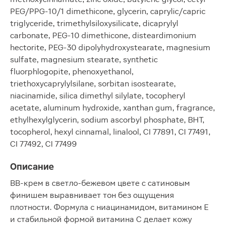
PEG/PPG-10/1 dimethicone, glycerin, caprylic/capric
triglyceride, trimethylsiloxysilicate, dicaprylyl
carbonate, PEG-10 dimethicone, disteardimonium
hectorite, PEG-30 dipolyhydroxystearate, magnesium
sulfate, magnesium stearate, synthetic
fluorphlogopite, phenoxyethanol,
triethoxycaprylylsilane, sorbitan isostearate,
niacinamide, silica dimethyl silylate, tocopheryl
acetate, aluminum hydroxide, xanthan gum, fragrance,
ethylhexylglycerin, sodium ascorbyl phosphate, BHT,
tocopherol, hexyl cinnamal, linalool, CI 77891, CI 77491,
CI 77492, CI 77499
Описание
BB-крем в светло-бежевом цвете с сатиновым
финишем выравнивает тон без ощущения
плотности. Формула с ниацинамидом, витамином Е
и стабильной формой витамина C делает кожу