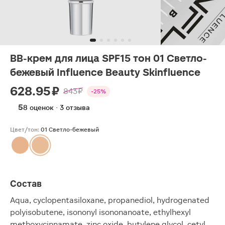
BB-крем для лица SPF15 тон 01 Светло-
бежевый Influence Beauty Skinfluence
628.95 ₽
843 ₽
-25%
5
8 оценок · 3 отзыва
Цвет/тон:
01 Светло-бежевый
Состав
Aqua, cyclopentasiloxane, propanediol, hydrogenated
polyisobutene, isononyl isononanoate, ethylhexyl
methoxycinnamate, zinc oxide, butylene glycol, cetyl