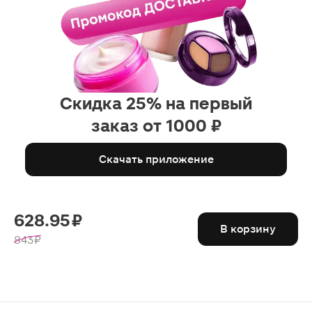
попробовать новую фирму,или
избавиться от липкости и макси
на лице,этот ББ однозначно
рекомендую
Скидка 25% на первый
заказ от 1000 ₽
Скачать приложение
628.95 ₽
В корзину
843 ₽