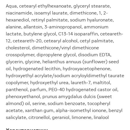
Aqua, cetearyl ethylhexanoate, glyceryl stearate,
niacinamide, isoamyl laurate, dimethicone, 1, 2-
hexanediol, retinyl palmitate, sodium hyaluronate,
alanine, allantoin, 3-aminopropanol, ammonium
lactate, butylene glycol, C13-14 isoparaffin, ceteareth-
12, ceteareth-20, cetearyl alcohol, cetyl palmitate,
cholesterol, dimethicone/vinyl dimethicone
crosspolymer, dipropylene glycol, disodium EDTA,
glycerin, glycine, helianthus annuus (sunflower) seed
oil, hydrogenated lecithin, hydroxyacetophenone,
hydroxyethyl acrylate/sodium acryloyldimethyl taurate
copolymer, hydroxyethyl urea, laureth-7, maltitol,
panthenol, parfum, PEG-40 hydrogenated castor oil,
phenoxyethanol, prunus amygdalus dulcis (sweet
almond) oil, serine, sodium benzoate, tocopheryl
acetate, xanthan gum, alpha-isomethyl ionone, benzyl
salicylate, citronellol, geraniol, limonene, linalool