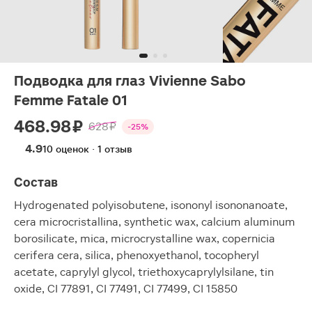
Подводка для глаз Vivienne Sabo
Femme Fatale 01
468.98 ₽
628 ₽
-25%
4.9
10 оценок · 1 отзыв
Состав
Hydrogenated polyisobutene, isononyl isononanoate,
cera microcristallina, synthetic wax, calcium aluminum
borosilicate, mica, microcrystalline wax, copernicia
cerifera cera, silica, phenoxyethanol, tocopheryl
acetate, caprylyl glycol, triethoxycaprylylsilane, tin
oxide, CI 77891, CI 77491, CI 77499, CI 15850