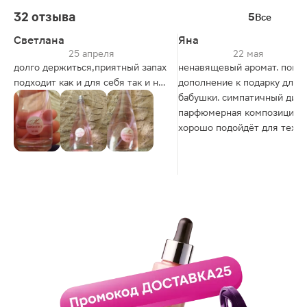
32 отзыва
5
Все
Светлана
Яна
25 апреля
22 мая
долго держиться,приятный запах
ненавящевый аромат. покуп
подходит как и для себя так и на
дополнение к подарку для
подарок
бабушки. симпатичный диза
парфюмерная композиция
хорошо подойдёт для тех, к
переносит резкие, насыще
ароматы. для любителей
"зелёного чая" беннетон са
то