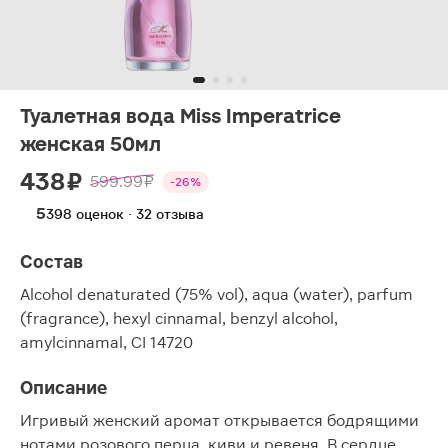
Туалетная вода Miss Imperatrice
женская 50мл
438 ₽
599.99 ₽
-26%
5
398 оценок · 32 отзыва
Состав
Alcohol denaturated (75% vol), aqua (water), parfum
(fragrance), hexyl cinnamal, benzyl alcohol,
amylcinnamal, CI 14720
Описание
Игривый женский аромат открывается бодрящими
нотами розового перца, киви и ревеня. В сердце