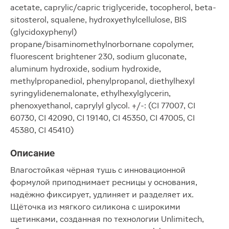
acetate, caprylic/capric triglyceride, tocopherol, beta-
sitosterol, squalene, hydroxyethylcellulose, BIS
(glycidoxyphenyl)
propane/bisaminomethylnorbornane copolymer,
fluorescent brightener 230, sodium gluconate,
aluminum hydroxide, sodium hydroxide,
methylpropanediol, phenylpropanol, diethylhexyl
syringylidenemalonate, ethylhexylglycerin,
phenoxyethanol, caprylyl glycol. +/-: (CI 77007, CI
60730, CI 42090, CI 19140, CI 45350, CI 47005, CI
45380, CI 45410)
Описание
Влагостойкая чёрная тушь с инновационной
формулой приподнимает ресницы у основания,
надёжно фиксирует, удлиняет и разделяет их.
Щёточка из мягкого силикона с широкими
щетинками, созданная по технологии Unlimitech,