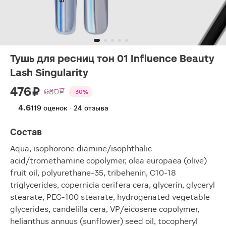
Тушь для ресниц тон 01 Influence Beauty
Lash Singularity
476 ₽
680 ₽
-30%
4.6
119 оценок · 24 отзыва
Состав
Aqua, isophorone diamine/isophthalic
acid/tromethamine copolymer, olea europaea (olive)
fruit oil, polyurethane-35, tribehenin, C10-18
triglycerides, copernicia cerifera cera, glycerin, glyceryl
stearate, PEG-100 stearate, hydrogenated vegetable
glycerides, candelilla cera, VP/eicosene copolymer,
helianthus annuus (sunflower) seed oil, tocopheryl