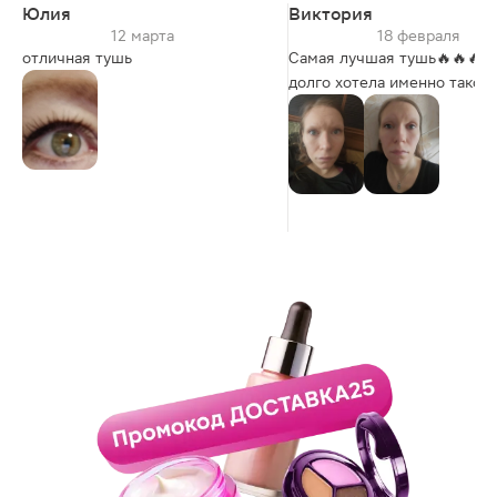
Юлия
Виктория
12 марта
18 февраля
отличная тушь
Самая лучшая тушь🔥🔥🔥 
долго хотела именно такого
результата с моими ресниц
Это любовь 💋 Провела в
магазине 3 часа и не жале
Мне всё нравится