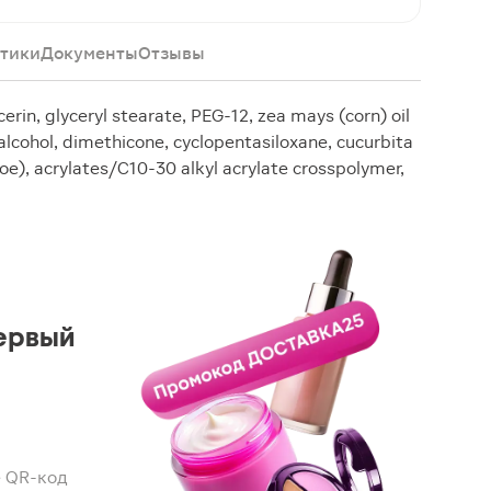
тики
Документы
Отзывы
erin, glyceryl stearate, PEG-12, zea mays (corn) oil
alcohol, dimethicone, cyclopentasiloxane, cucurbita
е), acrylates/C10-30 alkyl acrylate crosspolymer,
ервый
 QR-код