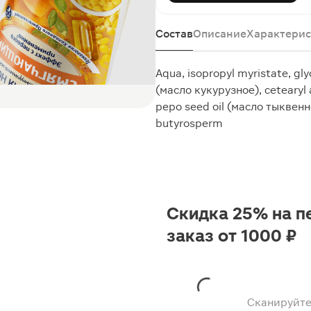
Состав
Описание
Характерис
Aqua, isopropyl myristate, glyc
(масло кукурузное), cetearyl 
pepo seed oil (масло тыквенно
butyrosperm
Скидка 25% на п
заказ от 1000 ₽
Сканируйте