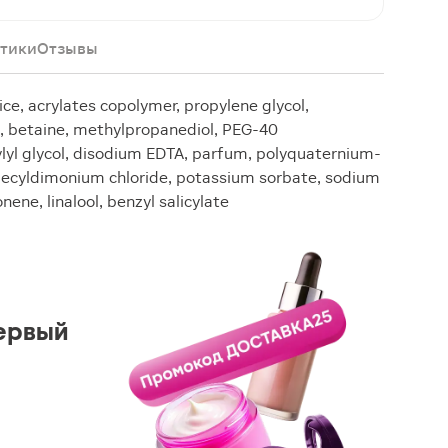
тики
Отзывы
ice, acrylates copolymer, propylene glycol,
 betaine, methylpropanediol, PEG-40
ylyl glycol, disodium EDTA, parfum, polyquaternium-
didecyldimonium chloride, potassium sorbate, sodium
ene, linalool, benzyl salicylate
ервый