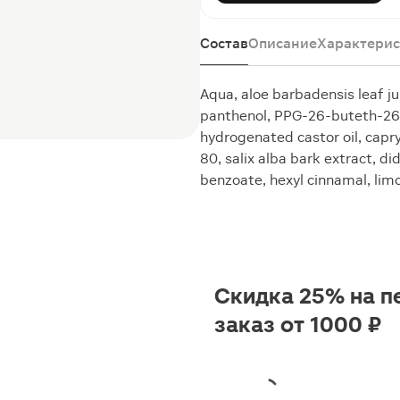
Состав
Описание
Характерис
Aqua, aloe barbadensis leaf ju
panthenol, PPG-26-buteth-26,
hydrogenated castor oil, capr
80, salix alba bark extract, 
benzoate, hexyl cinnamal, limon
Скидка 25% на п
заказ от 1000 ₽