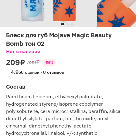
Блеск для губ Mojave Magic Beauty
Bomb тон 02
Нет в наличии
209 ₽
499 ₽
-58%
4.9
56 оценок · 8 отзывов
Состав
Paraffinum liquidum, ethylhexyl palmitate,
hydrogenated styrene/isoprene copolymer,
polyisobutene, cera microcristallina, paraffin, silica
dimethyl silylate, parfum, bht, tin oxide, amyl
cinnamal, dimethyl phenethyl acetate,
hydroxycitronellal, linalool, +/-: synthetic