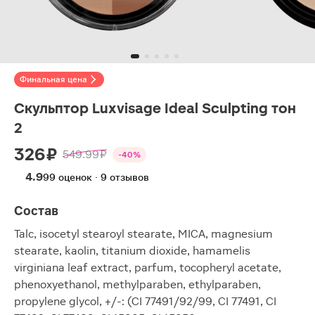
Финальная цена
Скульптор Luxvisage Ideal Sculpting тон
2
326 ₽
549.99 ₽
-40%
4.9
99 оценок · 9 отзывов
Состав
Talc, isocetyl stearoyl stearate, MICA, magnesium
stearate, kaolin, titanium dioxide, hamamelis
virginiana leaf extract, parfum, tocopheryl acetate,
phenoxyethanol, methylparaben, ethylparaben,
propylene glycol, +/-: (CI 77491/92/99, CI 77491, CI