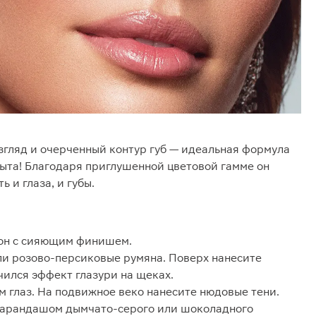
згляд и очерченный контур губ — идеальная формула
ыта! Благодаря приглушенной цветовой гамме он
 и глаза, и губы.
тон с сияющим финишем.
ли розово-персиковые румяна. Поверх нанесите
чился эффект глазури на щеках.
глаз. На подвижное веко нанесите нюдовые тени.
карандашом дымчато-серого или шоколадного