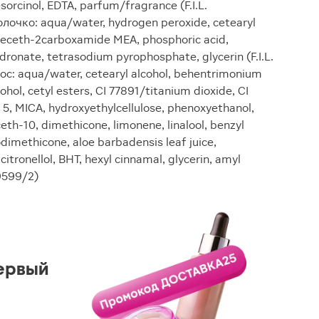
sorcinol, EDTA, parfum/fragrance (F.I.L.
очко: aqua/water, hydrogen peroxide, cetearyl
rideceth-2carboxamide MEA, phosphoric acid,
dronate, tetrasodium pyrophosphate, glycerin (F.I.L.
с: aqua/water, cetearyl alcohol, behentrimonium
ohol, cetyl esters, CI 77891/titanium dioxide, CI
 5, MICA, hydroxyethylcellulose, phenoxyethanol,
ceth-10, dimethicone, limonene, linalool, benzyl
odimethicone, aloe barbadensis leaf juice,
citronellol, BHT, hexyl cinnamal, glycerin, amyl
79599/2)
ервый