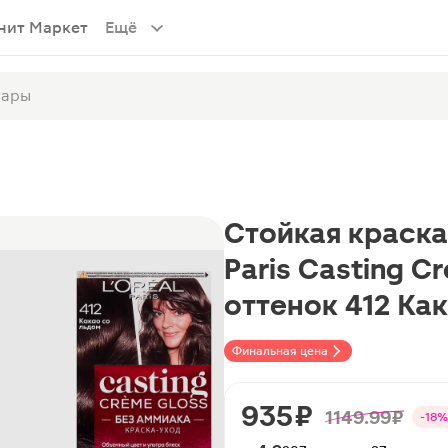
нит Маркет
Ещё
Стойкая краска-
Paris Casting C
оттенок 412 Ка
Финальная цена
935 ₽
1149.99 ₽
-18%