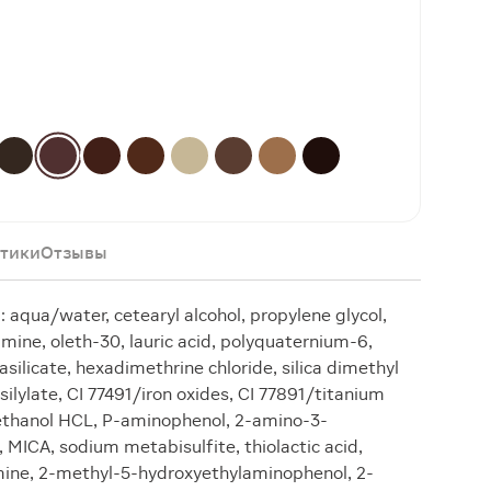
тики
Отзывы
qua/water, cetearyl alcohol, propylene glycol,
mine, oleth-30, lauric acid, polyquaternium-6,
silicate, hexadimethrine chloride, silica dimethyl
 silylate, CI 77491/iron oxides, CI 77891/titanium
ethanol HCL, P-aminophenol, 2-amino-3-
, MICA, sodium metabisulfite, thiolactic acid,
amine, 2-methyl-5-hydroxyethylaminophenol, 2-