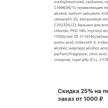
methylresorcinol, carbomer, re
C199638/1); проявляющее мол
alcohol, sodium salicylate, t
ceteareth-25, tetrasodium eti
C202320/2); бальзам для воло
chloride, PEG-180, myristyl alc
17200/red 33, CI 19140/yellow
acetic acid, trideceth-5, tride
alcohol, isopropyl alcohol, am
parfum/fragrance, citric acid, 
cinnamal, royal jelly (F.I.L. C1
Скидка 25% на п
заказ от 1000 ₽