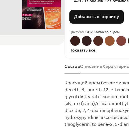
4.9
207 оценок · 27 отзывов
Добавить в корзину
Цвет/тон:
412 Какао со льдом
Показать все
Состав
Описание
Характерис
Красящий крем без аммиака: a
deceth-3, laureth-12, ethanola
glycol distearate, sodium meta
silylate (nano)/silica dimethyl
dioxide, 2, 4-diaminophenoxy
hydroxypyridine, ascorbic acid
thioglycerin, toluene-2, 5-di