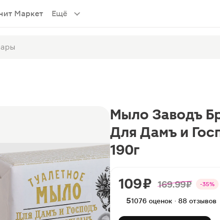
нит Маркет
Ещё
Мыло Заводъ Б
Для Дамъ и Гос
190г
109 ₽
169.99 ₽
-35%
5
1076 оценок · 88 отзывов