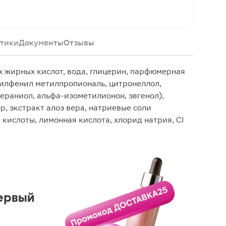
тики
Документы
Отзывы
 жирных кислот, вода, глицерин, парфюмерная
тилфенил метилпропиональ, цитронеллол,
гераниол, альфа-изометилионон, эвгенол),
р, экстракт алоэ вера, натриевые соли
кислоты, лимонная кислота, хлорид натрия, CI
ервый