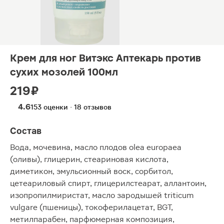
Крем для ног Витэкс Аптекарь против
сухих мозолей 100мл
219 ₽
4.6
153 оценки · 18 отзывов
Состав
Вода, мочевина, масло плодов olea europaea
(оливы), глицерин, стеариновая кислота,
диметикон, эмульсионный воск, сорбитол,
цетеариловый спирт, глицерилстеарат, аллантоин,
изопропилмиристат, масло зародышей triticum
vulgare (пшеницы), токоферилацетат, BGT,
метилпарабен, парфюмерная композиция,