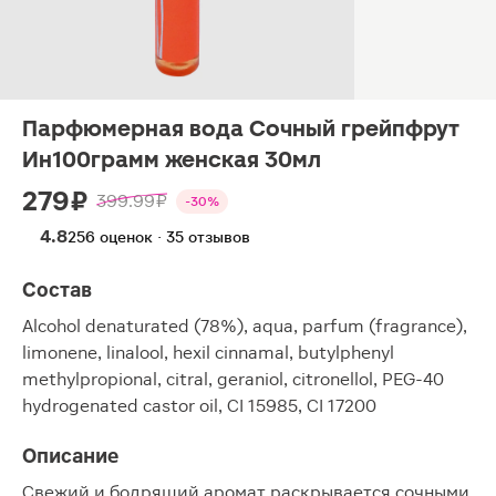
Парфюмерная вода Сочный грейпфрут
Ин100грамм женская 30мл
279 ₽
399.99 ₽
-30%
4.8
256 оценок · 35 отзывов
Состав
Alcohol denaturated (78%), aqua, parfum (fragrance),
limonene, linalool, hexil cinnamal, butylphenyl
methylpropional, citral, geraniol, citronellol, PEG-40
hydrogenated castor oil, CI 15985, CI 17200
Описание
Свежий и бодрящий аромат раскрывается сочными