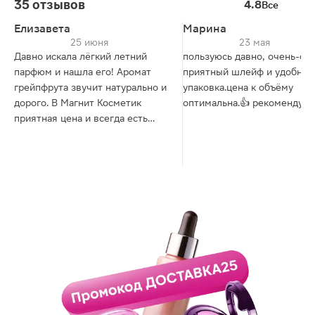
35 отзывов
4.8
Все
Елизавета
Марина
25 июня
23 мая
Давно искала лёгкий летний
пользуюсь давно, очень-оч
парфюм и нашла его! Аромат
приятный шлейф и удобная
грейпфрута звучит натурально и
упаковка.цена к объёму
дорого. В Магнит Косметик
оптимальна.👍 рекомендую
приятная цена и всегда есть
тестеры, чтобы не ошибиться.
Огромное спасибо продавцам-
консультантам в "Магнит
Косметик" за помощь с выбором.
Покупкой очень довольна,
стойкость радует. Рекомендую
всем, кто любит свежие и не
приторные запахи