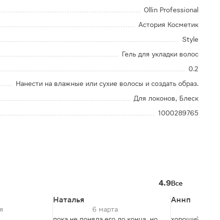
Ollin Professional
Астория Косметик
Style
Гель для укладки волос
0.2
Нанести на влажные или сухие волосы и создать образ.
Для локонов, Блеск
1000289765
4.9
Все
Наталья
Аннп
я
6 марта
23
пока не поняла его до конца, но
хороший