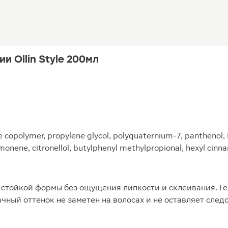
и Ollin Style 200мл
 copolymer, propylene glycol, polyquaternium-7, panthenol, 
imonene, citronellol, butylphenyl methylpropional, hexyl cinn
 стойкой формы без ощущения липкости и склеивания. Ге
чный оттенок не заметен на волосах и не оставляет сле