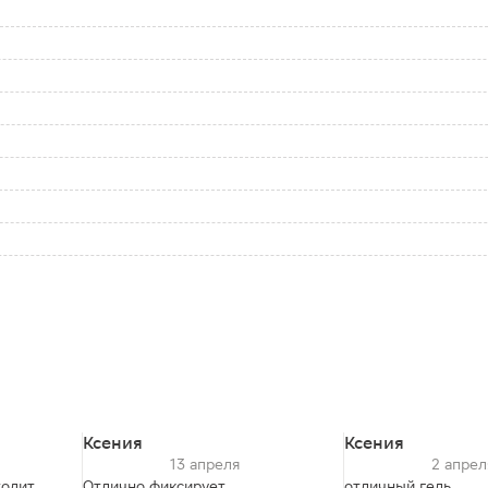
Ксения
Ксения
13 апреля
2 апрел
одит,
Отлично фиксирует
отличный гель