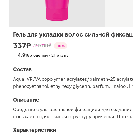
Гель для укладки волос сильной фиксаци
337 ₽
419.99 ₽
-19%
4.9
183 оценки · 21 отзыв
Состав
Aqua, VP/VA copolymer, acrylates/palmeth-25 acrylate
phenoxyethanol, ethylhexylglycerin, parfum, linalool, l
Описание
Средство с ультрасильной фиксацией для создания
высыхает, подчёркивая структуру прически. Прозра
Характеристики