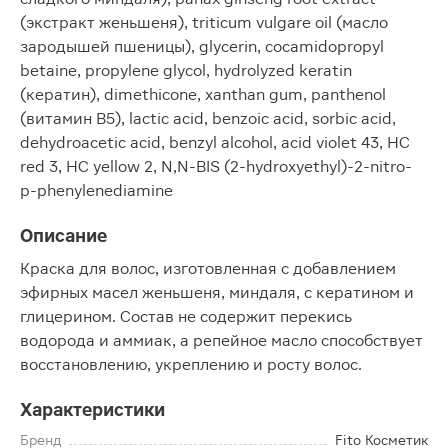
(экстракт женьшеня), triticum vulgare oil (масло
зародышей пшеницы), glycerin, cocamidopropyl
betaine, propylene glycol, hydrolyzed keratin
(кератин), dimethicone, xanthan gum, panthenol
(витамин B5), lactic acid, benzoic acid, sorbic acid,
dehydroacetic acid, benzyl alcohol, acid violet 43, HC
red 3, HC yellow 2, N,N-BIS (2-hydroxyethyl)-2-nitro-
p-phenylenediamine
Описание
Краска для волос, изготовленная с добавлением
эфирных масел женьшеня, миндаля, с кератином и
глицерином. Состав не содержит перекись
водорода и аммиак, а репейное масло способствует
восстановлению, укреплению и росту волос.
Характеристики
Бренд
Fito Косметик