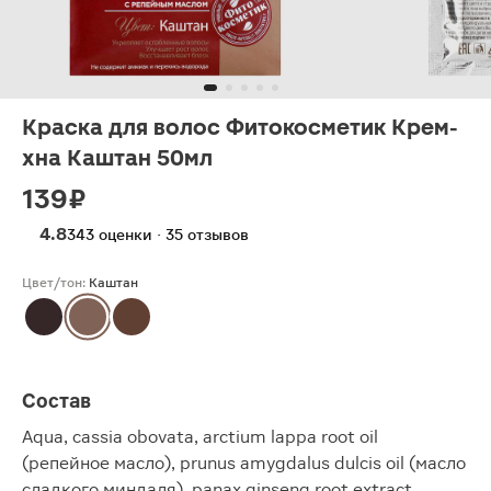
Краска для волос Фитокосметик Крем-
хна Каштан 50мл
139 ₽
4.8
343 оценки · 35 отзывов
Цвет/тон:
Каштан
Состав
Aqua, cassia obovata, arctium lappa root oil
(репейное масло), prunus amygdalus dulcis oil (масло
сладкого миндаля), panax ginseng root extract