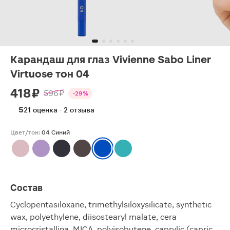
Карандаш для глаз Vivienne Sabo Liner
Virtuose тон 04
418 ₽
596 ₽
-29%
5
21 оценка · 2 отзыва
Цвет/тон:
04 Синий
Состав
Cyclopentasiloxane, trimethylsiloxysilicate, synthetic
wax, polyethylene, diisostearyl malate, cera
microcristallina, MICA, polyisobutene, caprylic (capric