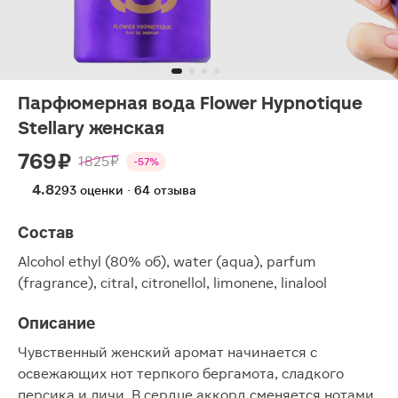
Парфюмерная вода Flower Hypnotique
Stellary женская
769 ₽
1825 ₽
-57%
4.8
293 оценки · 64 отзыва
Состав
Alcohol ethyl (80% об), water (aqua), parfum
(fragrance), citral, citronellol, limonene, linalool
Описание
Чувственный женский аромат начинается с
освежающих нот терпкого бергамота, сладкого
персика и личи. В сердце аккорд сменяется нотами