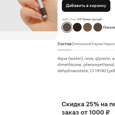
Добавить в корзину
Цвет/тон:
03 Темно-русый
Показа
Состав
Описание
Характерис
Aqua (water), urea, glycerin, 
dimethicone, phenoxyethanol, 
dehydroacetate, CI 19140 (yell
Скидка 25% на п
заказ от 1000 ₽