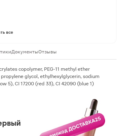
ть все
тики
Документы
Отзывы
acrylates copolymer, PEG-11 methyl ether
propylene glycol, ethylhexylglycerin, sodium
ow 5), CI 17200 (red 33), CI 42090 (blue 1)
ервый