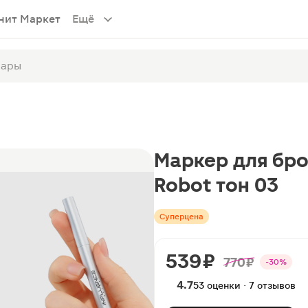
нит Маркет
Ещё
Маркер для бро
Robot тон 03
Суперцена
539 ₽
770 ₽
-30%
4.7
53 оценки · 7 отзывов