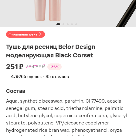
Финальная цена
Тушь для ресниц Belor Design
моделирующая Black Corset
251 ₽
394.89 ₽
-36%
4.9
265 оценок · 45 отзывов
Состав
Aqua, synthetic beeswax, paraffin, CI 77499, acacia
senegal gum, stearic acid, triethanolamine, palmitic
acid, butylene glycol, copernicia cerifera cera, glyceryl
stearate, polybutene, VP/eicosene copolymer,
hydrogenated rice bran wax, phenoxyethanol, oryza