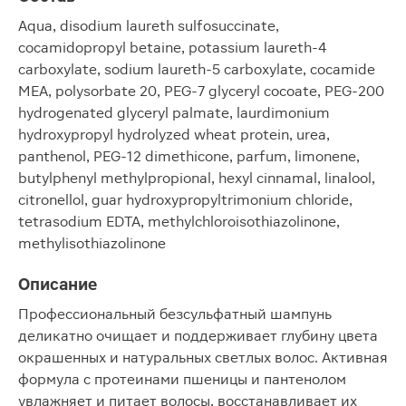
Aqua, disodium laureth sulfosuccinate,
cocamidopropyl betaine, potassium laureth-4
carboxylate, sodium laureth-5 carboxylate, cocamide
MEA, polysorbate 20, PEG-7 glyceryl cocoate, PEG-200
hydrogenated glyceryl palmate, laurdimonium
hydroxypropyl hydrolyzed wheat protein, urea,
panthenol, PEG-12 dimethicone, parfum, limonene,
butylphenyl methylpropional, hexyl cinnamal, linalool,
citronellol, guar hydroxypropyltrimonium chloride,
tetrasodium EDTA, methylchloroisothiazolinone,
methylisothiazolinone
Описание
Профессиональный безсульфатный шампунь
деликатно очищает и поддерживает глубину цвета
окрашенных и натуральных светлых волос. Активная
формула с протеинами пшеницы и пантенолом
увлажняет и питает волосы, восстанавливает их