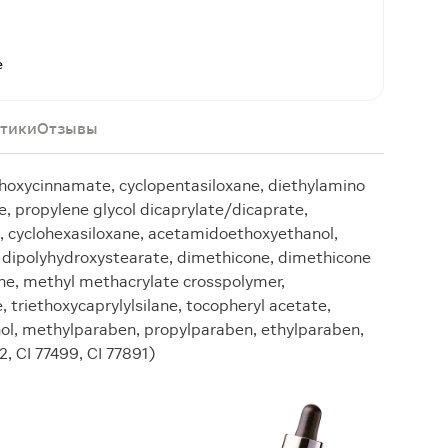
е
тики
Отзывы
thoxycinnamate, cyclopentasiloxane, diethylamino
, propylene glycol dicaprylate/dicaprate,
, cyclohexasiloxane, acetamidoethoxyethanol,
0 dipolyhydroxystearate, dimethicone, dimethicone
ne, methyl methacrylate crosspolymer,
, triethoxycaprylylsilane, tocopheryl acetate,
ol, methylparaben, propylparaben, ethylparaben,
2, CI 77499, CI 77891)