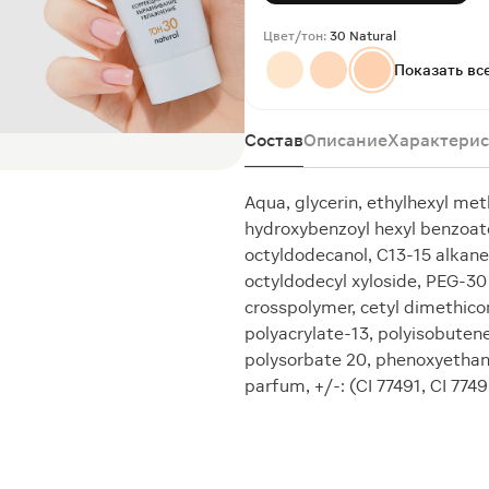
Цвет/тон:
30 Natural
Показать вс
Состав
Описание
Характерис
Aqua, glycerin, ethylhexyl me
hydroxybenzoyl hexyl benzoate
octyldodecanol, C13-15 alkane
octyldodecyl xyloside, PEG-3
crosspolymer, cetyl dimethico
polyacrylate-13, polyisobutene
polysorbate 20, phenoxyethan
parfum, +/-: (CI 77491, CI 7749