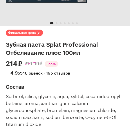
Финальная цена
Зубная паста Splat Professional
Отбеливание плюс 100мл
214 ₽
319.99 ₽
-33%
4.9
5548 оценок · 195 отзывов
Состав
Sorbitol, silica, glycerin, aqua, xylitol, cocamidopropyl
betaine, aroma, xanthan gum, calcium
glycerophosphate, bromelain, magnesium chloride,
sodium saccharin, sodium benzoate, O-cymen-5-Ol,
titanium dioxide