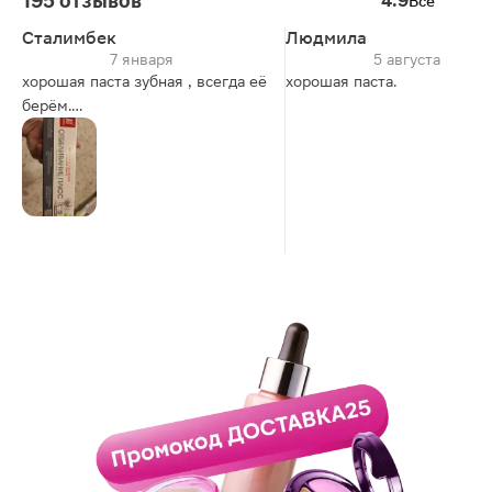
195 отзывов
4.9
Все
Сталимбек
Людмила
7 января
5 августа
хорошая паста зубная , всегда её
хорошая паста.
берём.
советую
магнит косметик . девочки там
все вежливые , общительные ,
красивые