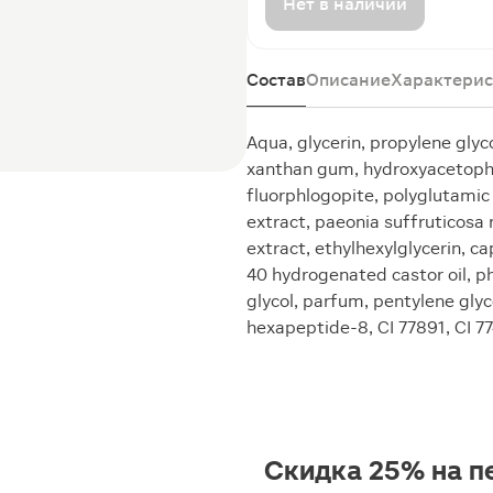
Нет в наличии
Состав
Описание
Характерис
Aqua, glycerin, propylene gly
xanthan gum, hydroxyacetophen
fluorphlogopite, polyglutamic 
extract, paeonia suffruticosa
extract, ethylhexylglycerin, c
40 hydrogenated castor oil, p
glycol, parfum, pentylene glyco
hexapeptide-8, CI 77891, CI 7
Скидка 25% на п